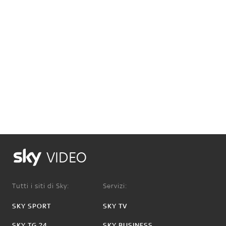
VIDEO
Tutti i siti di Sky:
Servizi:
SKY SPORT
SKY TV
SKY TG 24
SKY BUSINESS