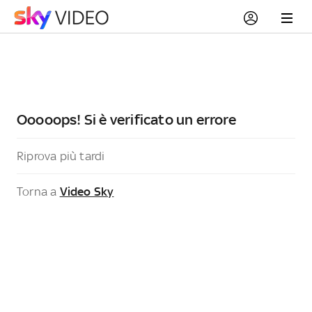
Ooooops! Si è verificato un errore
Riprova più tardi
Torna a
Video Sky