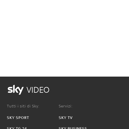
VIDEO
Tutti i siti di Sky:
Servizi:
SKY SPORT
SKY TV
SKY TG 24
SKY BUSINESS