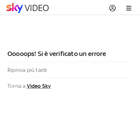
Ooooops! Si è verificato un errore
Riprova più tardi
Torna a
Video Sky