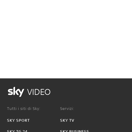
VIDEO
Tutti i siti di Sky:
Servizi:
SKY SPORT
SKY TV
SKY TG 24
SKY BUSINESS