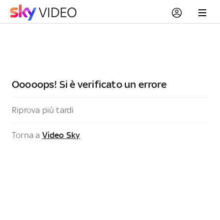
Ooooops! Si è verificato un errore
Riprova più tardi
Torna a
Video Sky