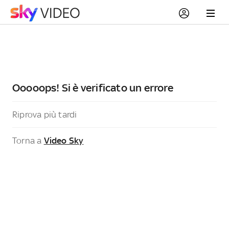
Ooooops! Si è verificato un errore
Riprova più tardi
Torna a
Video Sky