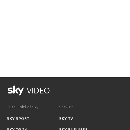
VIDEO
Tutti i siti di Sky:
Servizi:
SKY SPORT
SKY TV
SKY TG 24
SKY BUSINESS