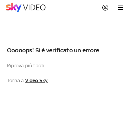
Ooooops! Si è verificato un errore
Riprova più tardi
Torna a
Video Sky