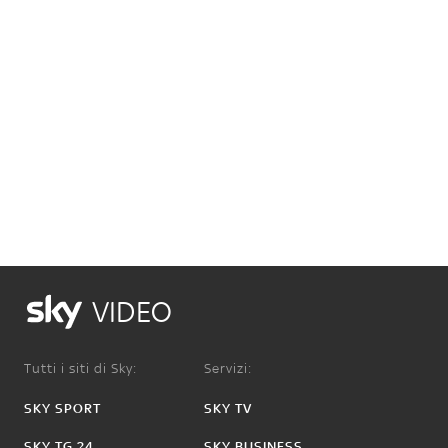
VIDEO
Tutti i siti di Sky:
Servizi:
SKY SPORT
SKY TV
SKY TG 24
SKY BUSINESS