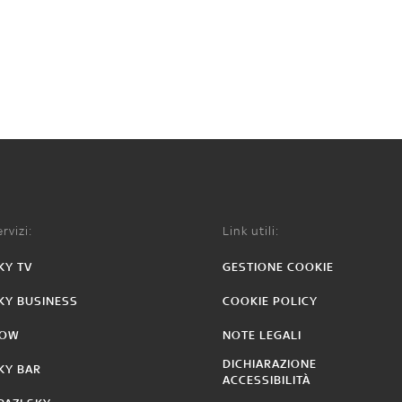
rvizi:
Link utili:
KY TV
GESTIONE COOKIE
KY BUSINESS
COOKIE POLICY
OW
NOTE LEGALI
DICHIARAZIONE
KY BAR
ACCESSIBILITÀ