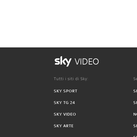
VIDEO
Tutti i siti di Sky:
Se
SKY SPORT
S
SKY TG 24
S
SKY VIDEO
N
SKY ARTE
S