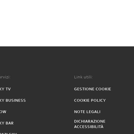
rvizi:
Link utili:
KY TV
GESTIONE COOKIE
KY BUSINESS
COOKIE POLICY
OW
NOTE LEGALI
DICHIARAZIONE
KY BAR
ACCESSIBILITÀ