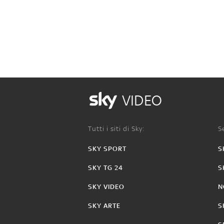
VIDEO
Tutti i siti di Sky:
Se
SKY SPORT
S
SKY TG 24
S
SKY VIDEO
N
SKY ARTE
S