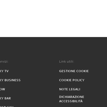
rvizi:
Link utili:
KY TV
GESTIONE COOKIE
KY BUSINESS
COOKIE POLICY
OW
NOTE LEGALI
DICHIARAZIONE
KY BAR
ACCESSIBILITÀ