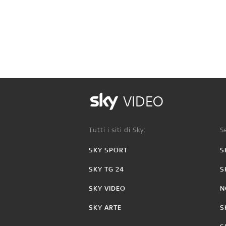
VIDEO
Tutti i siti di Sky:
Se
SKY SPORT
S
SKY TG 24
S
SKY VIDEO
N
SKY ARTE
S