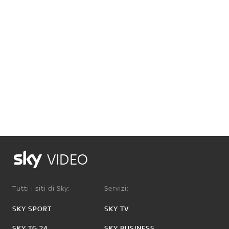
VIDEO
Tutti i siti di Sky:
Servizi:
SKY SPORT
SKY TV
SKY TG 24
SKY BUSINESS