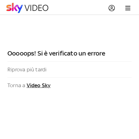
Ooooops! Si è verificato un errore
Riprova più tardi
Torna a
Video Sky