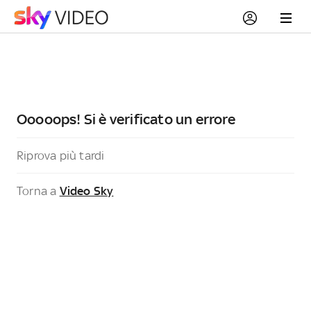
Ooooops! Si è verificato un errore
Riprova più tardi
Torna a
Video Sky