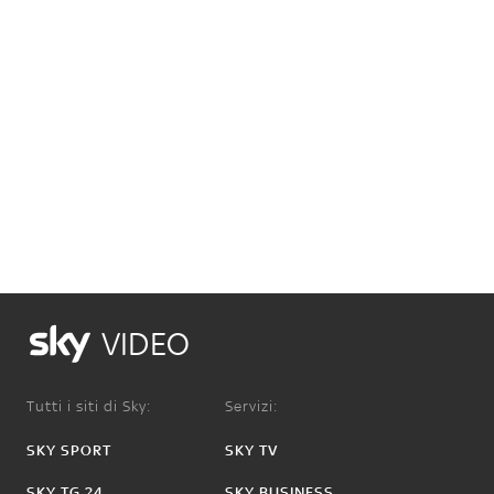
VIDEO
Tutti i siti di Sky:
Servizi:
SKY SPORT
SKY TV
SKY TG 24
SKY BUSINESS