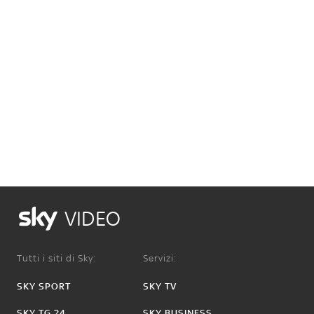
VIDEO
Tutti i siti di Sky:
Servizi:
SKY SPORT
SKY TV
SKY TG 24
SKY BUSINESS