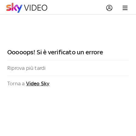
Ooooops! Si è verificato un errore
Riprova più tardi
Torna a
Video Sky