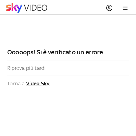
Ooooops! Si è verificato un errore
Riprova più tardi
Torna a
Video Sky