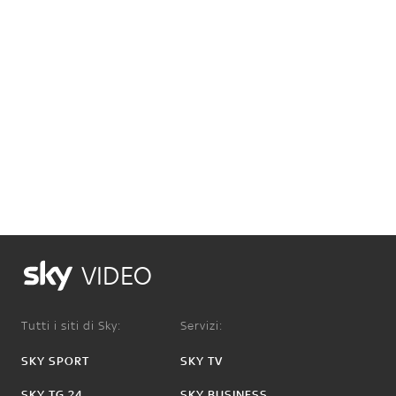
VIDEO
Tutti i siti di Sky:
Servizi:
SKY SPORT
SKY TV
SKY TG 24
SKY BUSINESS