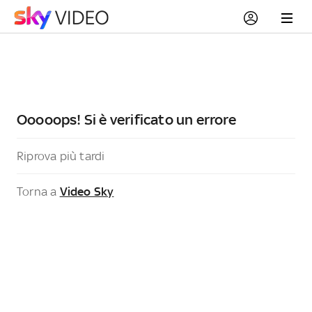
Ooooops! Si è verificato un errore
Riprova più tardi
Torna a
Video Sky