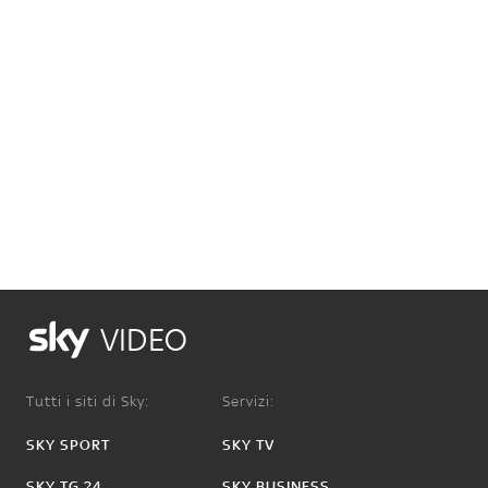
VIDEO
Tutti i siti di Sky:
Servizi:
SKY SPORT
SKY TV
SKY TG 24
SKY BUSINESS