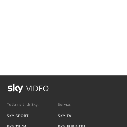
VIDEO
Tutti i siti di Sky:
Servizi:
SKY SPORT
SKY TV
SKY TG 24
SKY BUSINESS