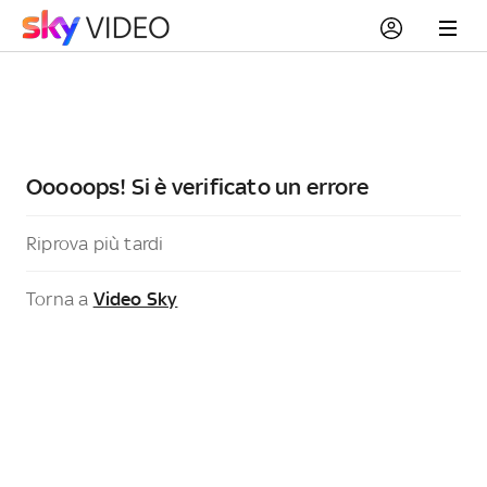
Ooooops! Si è verificato un errore
Riprova più tardi
Torna a
Video Sky