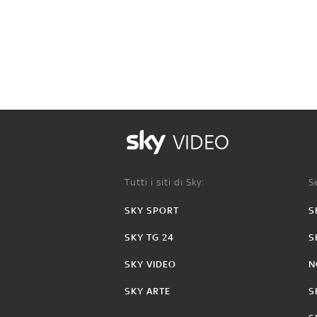
VIDEO
Tutti i siti di Sky:
Se
SKY SPORT
S
SKY TG 24
S
SKY VIDEO
N
SKY ARTE
S