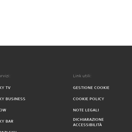
rvizi:
Link utili:
KY TV
GESTIONE COOKIE
KY BUSINESS
COOKIE POLICY
OW
NOTE LEGALI
DICHIARAZIONE
KY BAR
ACCESSIBILITÀ