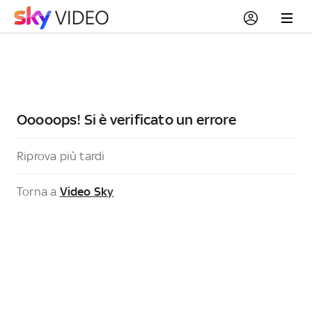
Ooooops! Si è verificato un errore
Riprova più tardi
Torna a
Video Sky