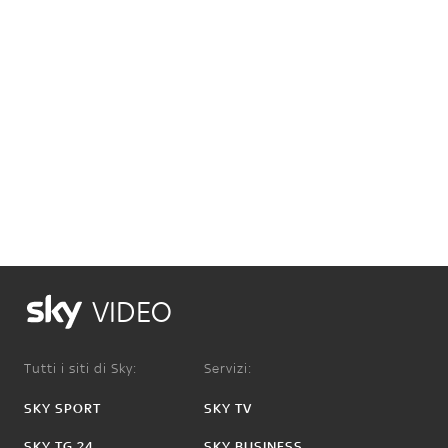
VIDEO
Tutti i siti di Sky:
Servizi:
SKY SPORT
SKY TV
SKY TG 24
SKY BUSINESS