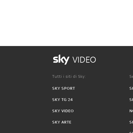
VIDEO
Tutti i siti di Sky:
Se
SKY SPORT
S
SKY TG 24
S
SKY VIDEO
N
SKY ARTE
S