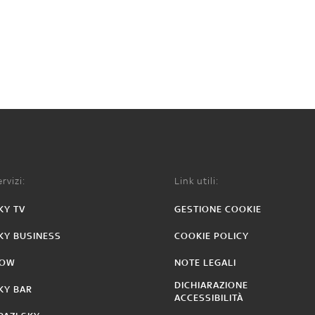
rvizi:
Link utili:
KY TV
GESTIONE COOKIE
KY BUSINESS
COOKIE POLICY
OW
NOTE LEGALI
DICHIARAZIONE
KY BAR
ACCESSIBILITÀ