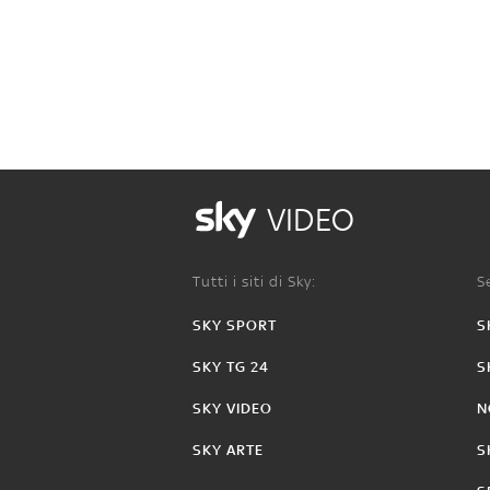
VIDEO
Tutti i siti di Sky:
Se
SKY SPORT
S
SKY TG 24
S
SKY VIDEO
N
SKY ARTE
S