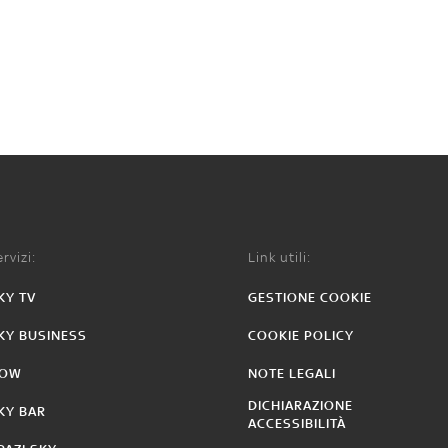
rvizi:
Link utili:
KY TV
GESTIONE COOKIE
KY BUSINESS
COOKIE POLICY
OW
NOTE LEGALI
DICHIARAZIONE
KY BAR
ACCESSIBILITÀ