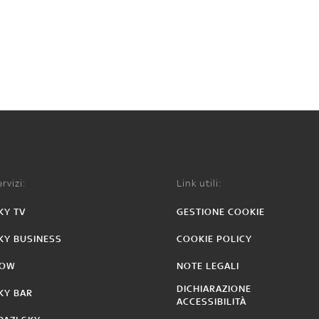
rvizi:
Link utili:
KY TV
GESTIONE COOKIE
KY BUSINESS
COOKIE POLICY
OW
NOTE LEGALI
DICHIARAZIONE
KY BAR
ACCESSIBILITÀ