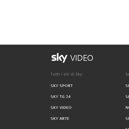
VIDEO
Tutti i siti di Sky:
Se
SKY SPORT
S
SKY TG 24
S
SKY VIDEO
N
SKY ARTE
S