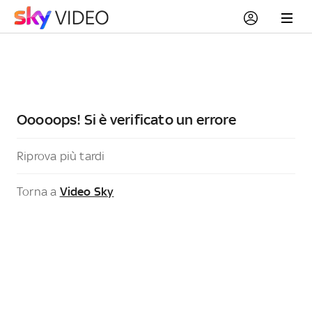
Ooooops! Si è verificato un errore
Riprova più tardi
Torna a
Video Sky