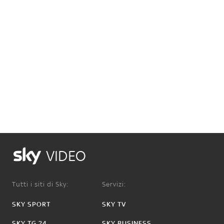
VIDEO
Tutti i siti di Sky:
Servizi:
SKY SPORT
SKY TV
SKY TG 24
SKY BUSINESS