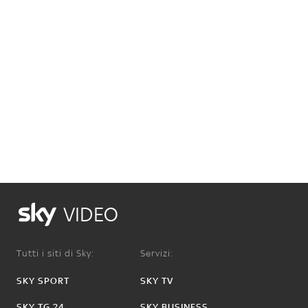
VIDEO
Tutti i siti di Sky:
Servizi:
SKY SPORT
SKY TV
SKY TG 24
SKY BUSINESS