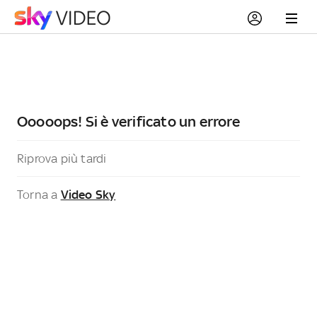
Ooooops! Si è verificato un errore
Riprova più tardi
Torna a
Video Sky