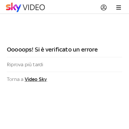
Ooooops! Si è verificato un errore
Riprova più tardi
Torna a
Video Sky