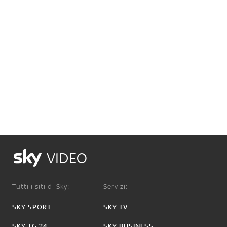
VIDEO
Tutti i siti di Sky:
Servizi:
SKY SPORT
SKY TV
SKY TG 24
SKY BUSINESS