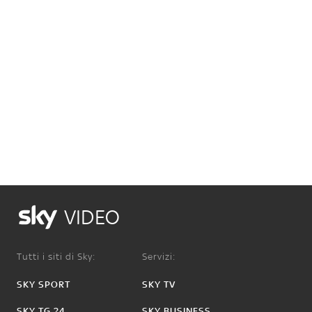
VIDEO
Tutti i siti di Sky:
Servizi:
SKY SPORT
SKY TV
SKY TG 24
SKY BUSINESS