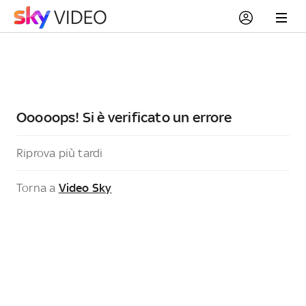
Ooooops! Si è verificato un errore
Riprova più tardi
Torna a
Video Sky