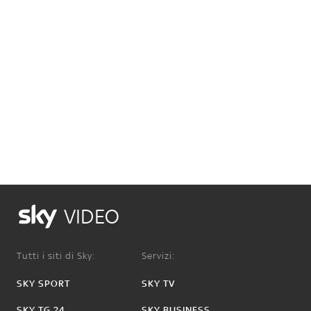
VIDEO
Tutti i siti di Sky:
Servizi:
SKY SPORT
SKY TV
SKY TG 24
SKY BUSINESS