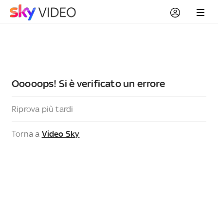
Ooooops! Si è verificato un errore
Riprova più tardi
Torna a
Video Sky