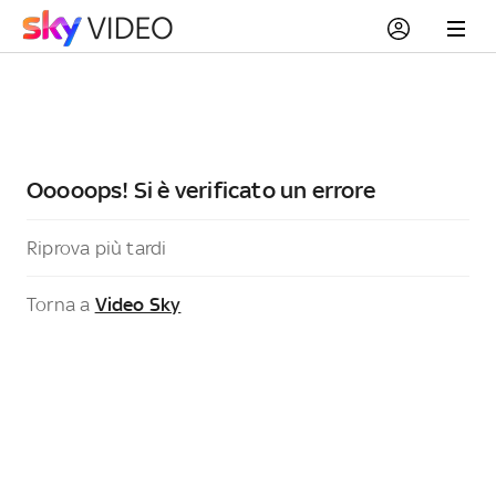
Ooooops! Si è verificato un errore
Riprova più tardi
Torna a
Video Sky