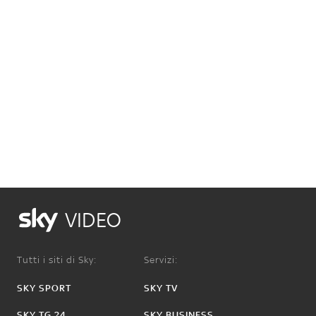
VIDEO
Tutti i siti di Sky:
Servizi:
SKY SPORT
SKY TV
SKY TG 24
SKY BUSINESS