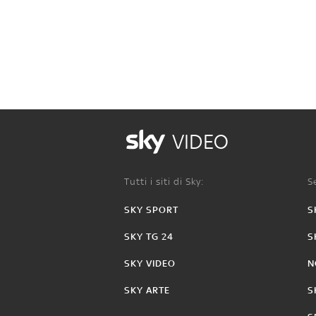
VIDEO
Tutti i siti di Sky:
Se
SKY SPORT
S
SKY TG 24
S
SKY VIDEO
N
SKY ARTE
S