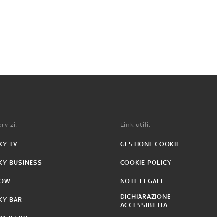
rvizi:
Link utili:
KY TV
GESTIONE COOKIE
KY BUSINESS
COOKIE POLICY
OW
NOTE LEGALI
DICHIARAZIONE
KY BAR
ACCESSIBILITÀ