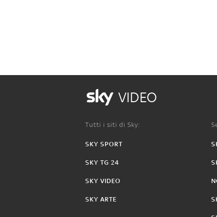
VIDEO
Tutti i siti di Sky:
Se
SKY SPORT
S
SKY TG 24
S
SKY VIDEO
N
SKY ARTE
S