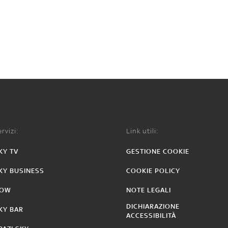
rvizi:
Link utili:
KY TV
GESTIONE COOKIE
KY BUSINESS
COOKIE POLICY
OW
NOTE LEGALI
DICHIARAZIONE
KY BAR
ACCESSIBILITÀ