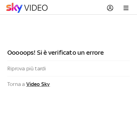
Ooooops! Si è verificato un errore
Riprova più tardi
Torna a
Video Sky