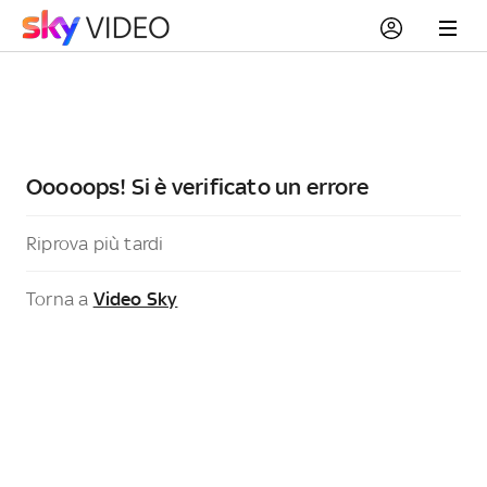
Ooooops! Si è verificato un errore
Riprova più tardi
Torna a
Video Sky