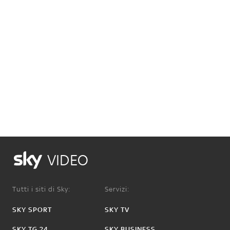
VIDEO
Tutti i siti di Sky:
Servizi:
SKY SPORT
SKY TV
SKY TG 24
SKY BUSINESS