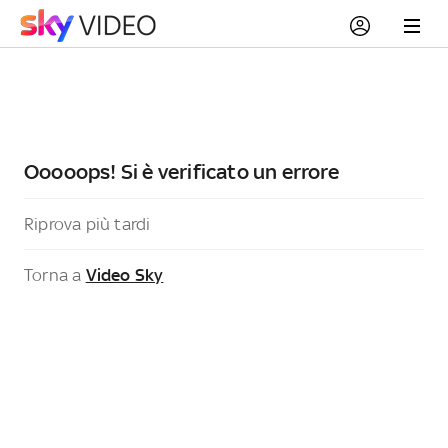
Ooooops! Si è verificato un errore
Riprova più tardi
Torna a
Video Sky