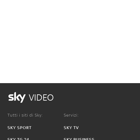
VIDEO
Tutti i siti di Sky:
Servizi:
SKY SPORT
SKY TV
SKY TG 24
SKY BUSINESS