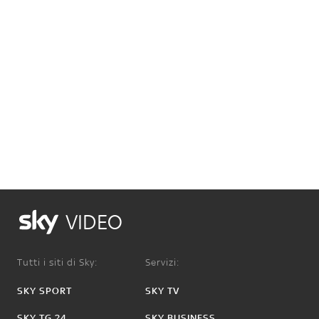
VIDEO
Tutti i siti di Sky:
Servizi:
SKY SPORT
SKY TV
SKY TG 24
SKY BUSINESS