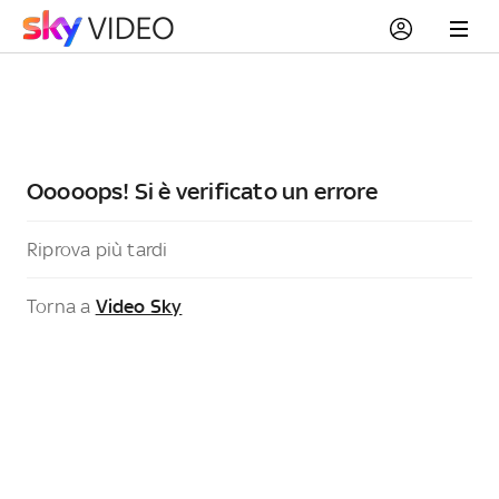
Ooooops! Si è verificato un errore
Riprova più tardi
Torna a
Video Sky