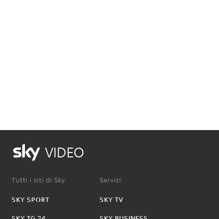
VIDEO
Tutti i siti di Sky:
Servizi:
SKY SPORT
SKY TV
SKY TG 24
SKY BUSINESS