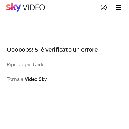
Ooooops! Si è verificato un errore
Riprova più tardi
Torna a
Video Sky