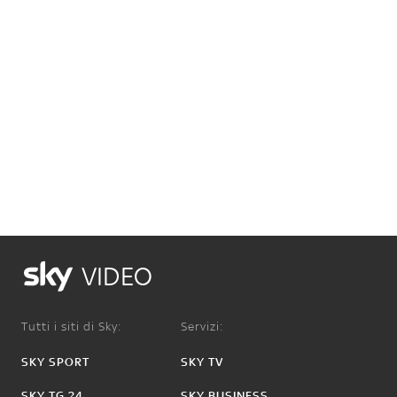
VIDEO
Tutti i siti di Sky:
Servizi:
SKY SPORT
SKY TV
SKY TG 24
SKY BUSINESS