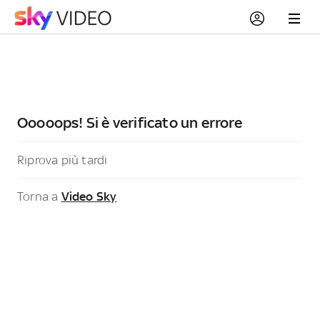
Ooooops! Si è verificato un errore
Riprova più tardi
Torna a
Video Sky