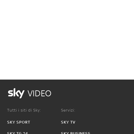
VIDEO
Tutti i siti di Sky:
Servizi:
SKY SPORT
SKY TV
SKY TG 24
SKY BUSINESS