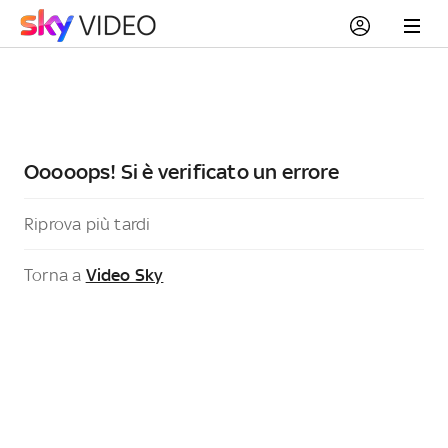
Ooooops! Si è verificato un errore
Riprova più tardi
Torna a
Video Sky