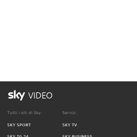
VIDEO
Tutti i siti di Sky:
Servizi:
SKY SPORT
SKY TV
SKY TG 24
SKY BUSINESS