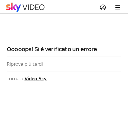
Ooooops! Si è verificato un errore
Riprova più tardi
Torna a
Video Sky