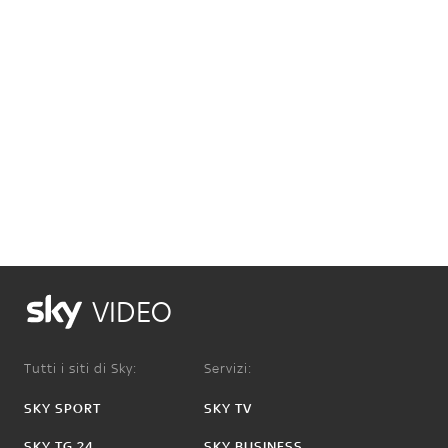
VIDEO
Tutti i siti di Sky:
Servizi:
SKY SPORT
SKY TV
SKY TG 24
SKY BUSINESS