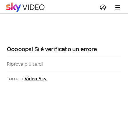
Ooooops! Si è verificato un errore
Riprova più tardi
Torna a
Video Sky