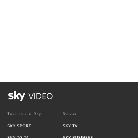
VIDEO
Tutti i siti di Sky:
Servizi:
SKY SPORT
SKY TV
SKY TG 24
SKY BUSINESS