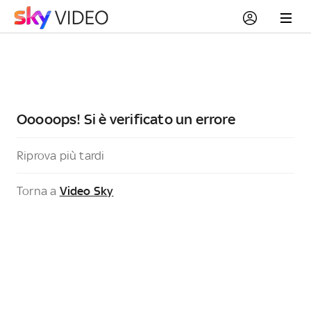
Ooooops! Si è verificato un errore
Riprova più tardi
Torna a
Video Sky