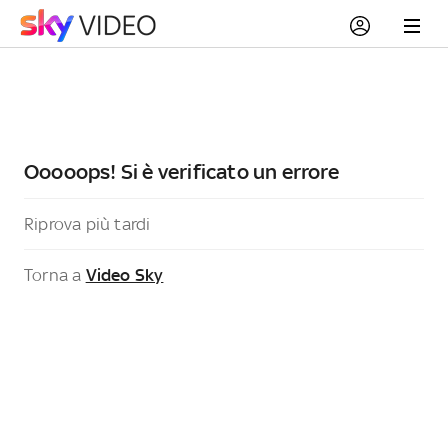
Ooooops! Si è verificato un errore
Riprova più tardi
Torna a
Video Sky