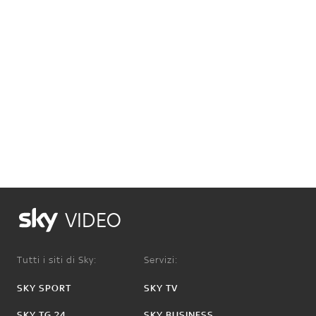
VIDEO
Tutti i siti di Sky:
Servizi:
SKY SPORT
SKY TV
SKY TG 24
SKY BUSINESS