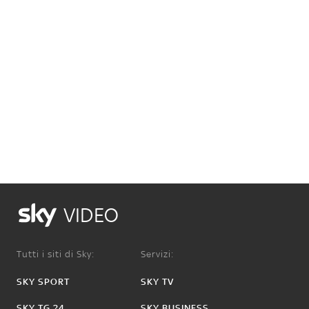
VIDEO
Tutti i siti di Sky:
Servizi:
SKY SPORT
SKY TV
SKY TG 24
SKY BUSINESS