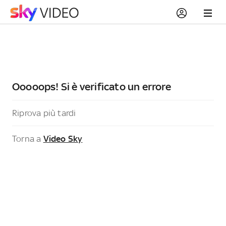
Ooooops! Si è verificato un errore
Riprova più tardi
Torna a
Video Sky