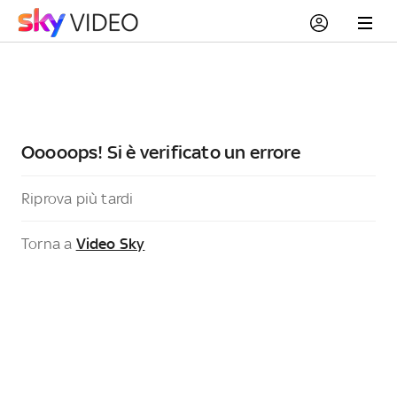
Ooooops! Si è verificato un errore
Riprova più tardi
Torna a
Video Sky