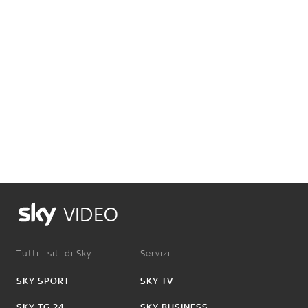
VIDEO
Tutti i siti di Sky:
Servizi:
SKY SPORT
SKY TV
SKY TG 24
SKY BUSINESS