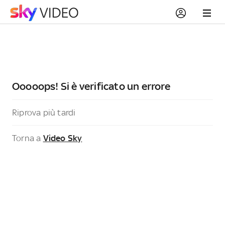
Ooooops! Si è verificato un errore
Riprova più tardi
Torna a
Video Sky