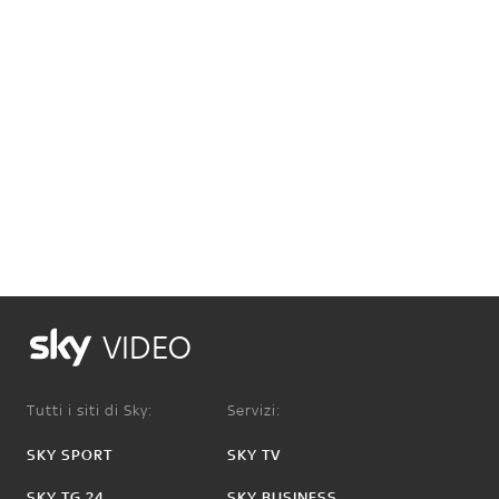
VIDEO
Tutti i siti di Sky:
Servizi:
SKY SPORT
SKY TV
SKY TG 24
SKY BUSINESS