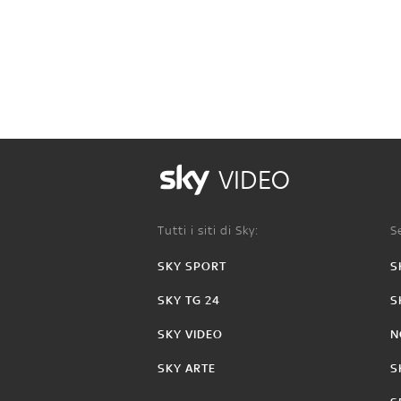
VIDEO
Tutti i siti di Sky:
Se
SKY SPORT
S
SKY TG 24
S
SKY VIDEO
N
SKY ARTE
S