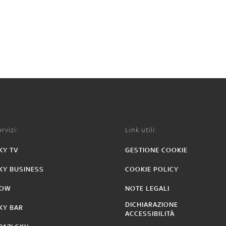
rvizi:
Link utili:
KY TV
GESTIONE COOKIE
KY BUSINESS
COOKIE POLICY
OW
NOTE LEGALI
DICHIARAZIONE
KY BAR
ACCESSIBILITÀ