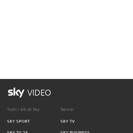
VIDEO
Tutti i siti di Sky:
Servizi:
SKY SPORT
SKY TV
SKY TG 24
SKY BUSINESS