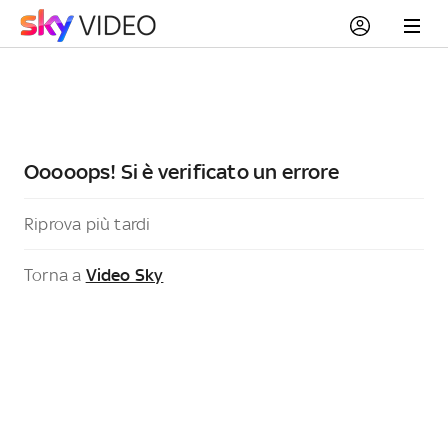
Ooooops! Si è verificato un errore
Riprova più tardi
Torna a
Video Sky