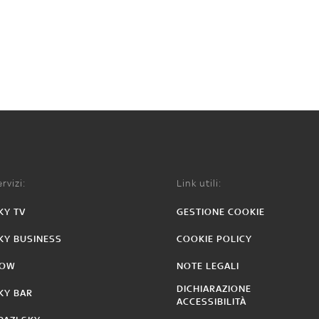
rvizi:
Link utili:
KY TV
GESTIONE COOKIE
KY BUSINESS
COOKIE POLICY
OW
NOTE LEGALI
DICHIARAZIONE
KY BAR
ACCESSIBILITÀ