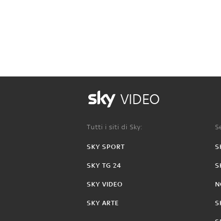
VIDEO
Tutti i siti di Sky:
Se
SKY SPORT
S
SKY TG 24
S
SKY VIDEO
N
SKY ARTE
S