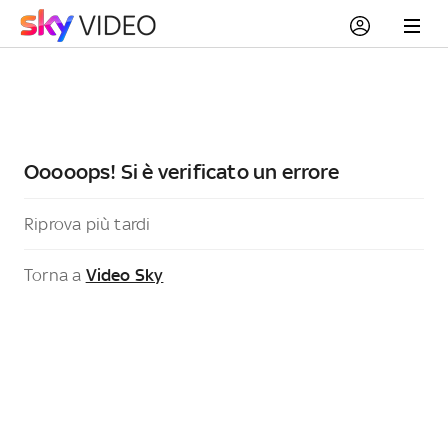
Ooooops! Si è verificato un errore
Riprova più tardi
Torna a
Video Sky