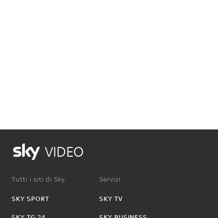
VIDEO
Tutti i siti di Sky:
Servizi:
SKY SPORT
SKY TV
SKY TG 24
SKY BUSINESS