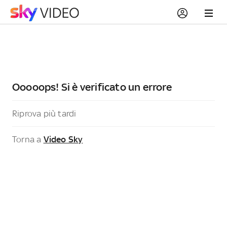
Ooooops! Si è verificato un errore
Riprova più tardi
Torna a
Video Sky