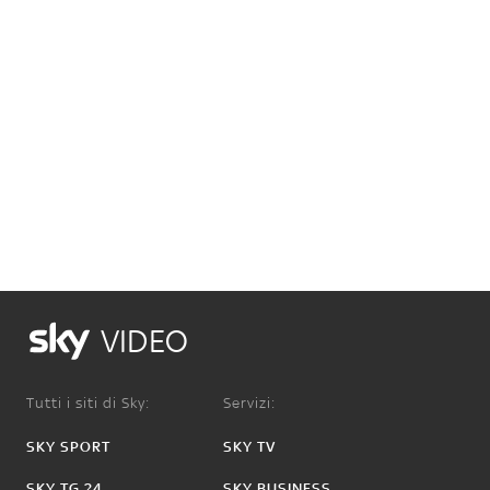
VIDEO
Tutti i siti di Sky:
Servizi:
SKY SPORT
SKY TV
SKY TG 24
SKY BUSINESS