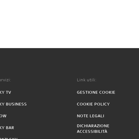
rvizi:
Link utili:
KY TV
GESTIONE COOKIE
KY BUSINESS
COOKIE POLICY
OW
NOTE LEGALI
DICHIARAZIONE
KY BAR
ACCESSIBILITÀ