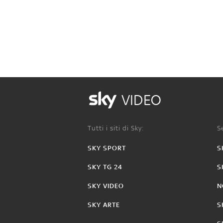
VIDEO
Tutti i siti di Sky:
Se
SKY SPORT
S
SKY TG 24
S
SKY VIDEO
N
SKY ARTE
S