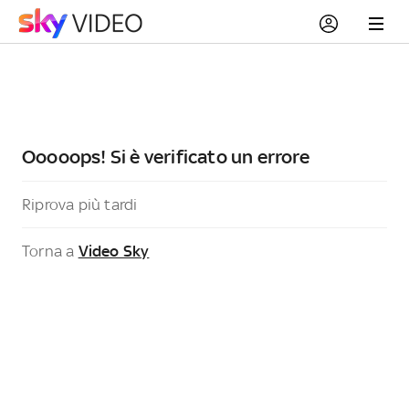
Ooooops! Si è verificato un errore
Riprova più tardi
Torna a
Video Sky