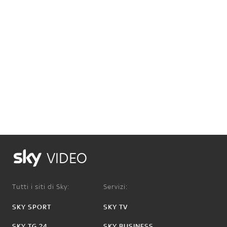
VIDEO
Tutti i siti di Sky:
Servizi:
SKY SPORT
SKY TV
SKY TG 24
SKY BUSINESS