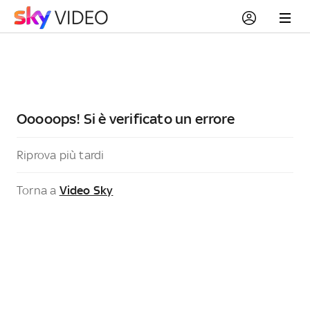
Ooooops! Si è verificato un errore
Riprova più tardi
Torna a
Video Sky