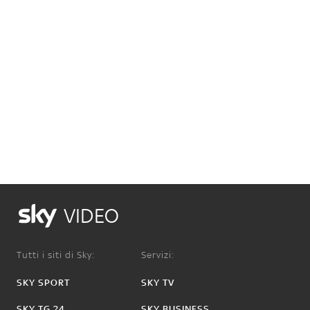
VIDEO
Tutti i siti di Sky:
Servizi:
SKY SPORT
SKY TV
SKY TG 24
SKY BUSINESS