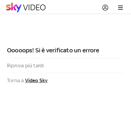
Ooooops! Si è verificato un errore
Riprova più tardi
Torna a
Video Sky