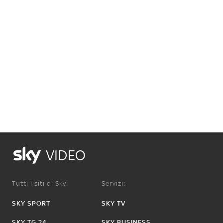
VIDEO
Tutti i siti di Sky:
Servizi:
SKY SPORT
SKY TV
SKY TG 24
SKY BUSINESS